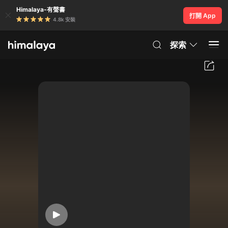
Himalaya-有聲書
打開 App
4.8k 安裝
探索