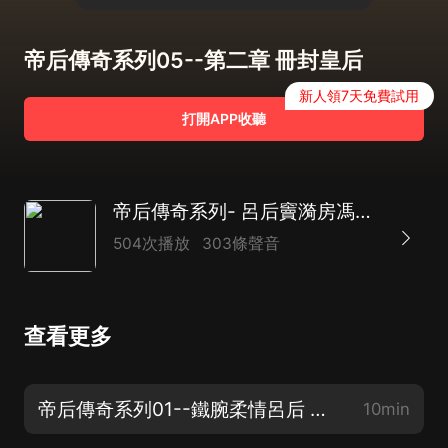
帝后傳奇系列05--第二章 冊封皇后
新人領7天免費試用
打開APP收聽
帝后傳奇系列- 呂后竇漪房馮太后獨孤伽羅長孫皇后武則天孝莊慈禧| 古代皇后傳奇
504次播放
303條聲音
查看更多
帝后傳奇系列01--鐵腕柔情呂后 前言 第一章 動蕩時勢 動蕩的秦朝
10min