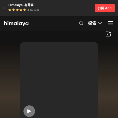
Himalaya-有聲書
打開 App
4.8k 安裝
探索