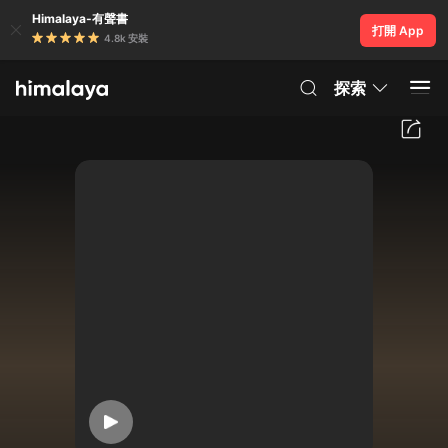
Himalaya-有聲書
打開 App
4.8k 安裝
探索