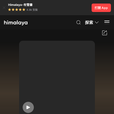
Himalaya-有聲書
打開 App
4.8k 安裝
探索