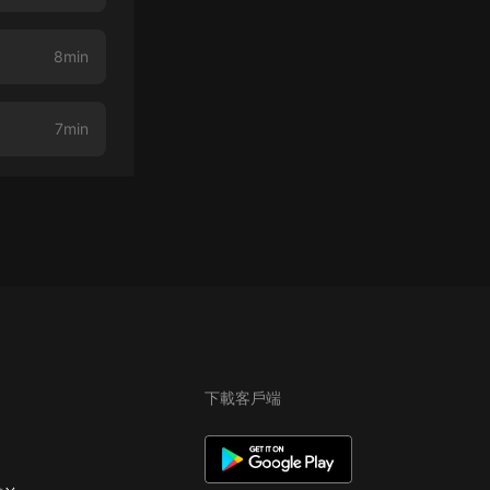
8min
7min
下載客戶端