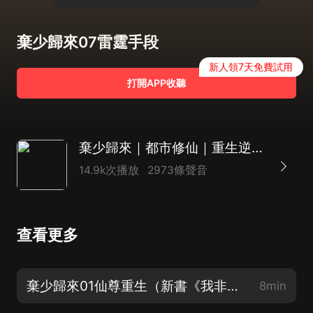
棄少歸來07雷霆手段
新人領7天免費試用
打開APP收聽
棄少歸來｜都市修仙｜重生逆襲｜熱血爽文｜多人有聲劇
14.9k次播放
2973條聲音
查看更多
棄少歸來01仙尊重生（新書《我非癡愚實乃純良》已經上架，歡迎訂閱收聽）
8min