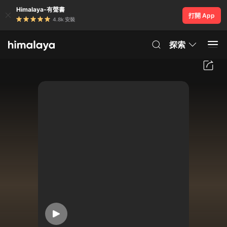
Himalaya-有聲書
打開 App
4.8k 安裝
探索