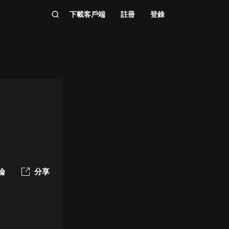
下載客戶端
註冊
登錄
論
分享