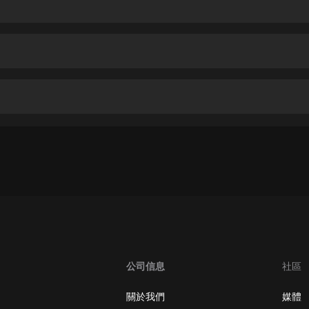
生命科學篇1-2·猴子警長科學探案記|
寶寶巴士科普
寶寶巴士
】
【新民間劇場】我的老千江湖｜ 有聲
的紫襟｜ 魔幻千手
有聲的紫襟
《夜色鋼琴曲》
夜色鋼琴曲趙海洋
太荒吞天訣丨熱血玄幻丨紫襟領銜有
聲劇
有聲的紫襟
嫡女貴嫁 | 一刀蘇蘇團隊制作 | 古言
宮鬥重生爽文 多人有聲劇
一刀蘇蘇
公司信息
社區
中國大案紀實 | 每日一驚案！真實案
件恐怖刑偵尚文
關於我們
媒體
大舌頭尚文