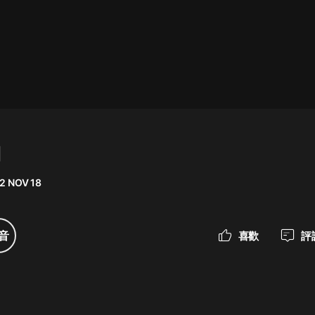
最佳女婿｜都市異能多人有聲劇｜一
種侃侃｜有聲小說
一種侃侃
米小圈上學記:一二三年級 | 暢銷出版
物
】
米小圈
2 NOV 18
破壞者聯盟篇1-4季·猴子警長科學探
案記|寶寶巴士
寶寶巴士
音
喜歡
評
大奉打更人丨頭陀淵領銜多人有聲
劇|暢聽全集|王鶴棣、田曦薇主演影
視劇原著|賣報小郎君
頭陀淵講故事
總有這樣的歌只想一個人聽