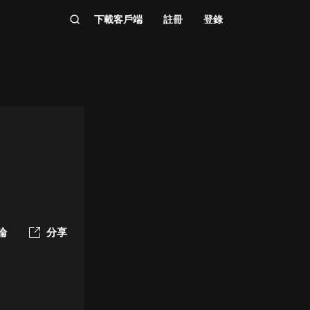
下載客戶端
註冊
登錄
論
分享