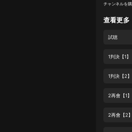
チャンネルを購
懸疑
查看更多
科幻
好書精講
試聴
外語
耽美
1判決【1】
認知思維
1判決【2】
人文
音樂
2再會【1】
粵語
頭條
2再會【2
娛樂