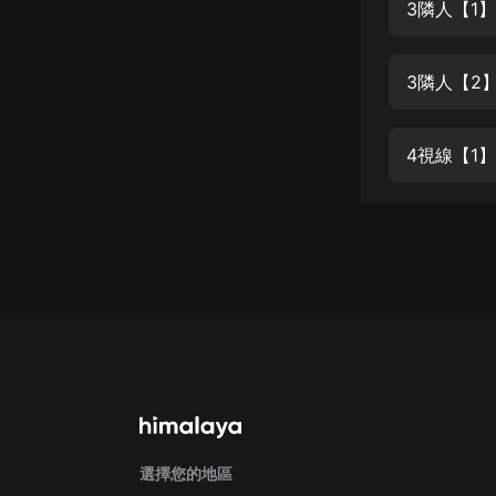
經典名著
3隣人【1】
人物傳記
3隣人【2
電影
生活
4視線【1】
英語
日語
課程
少兒教育
二次元
教育培訓
IT科技
汽車
選擇您的地區