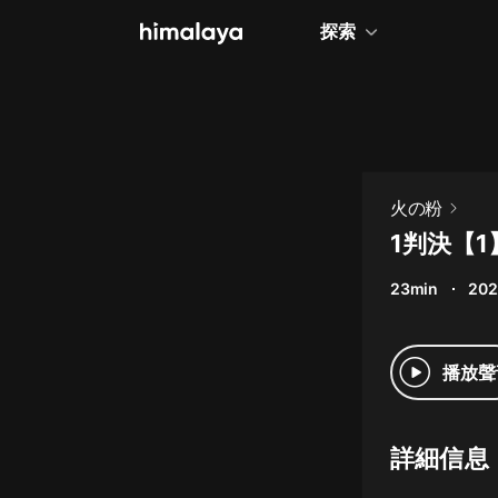
探索
全部
小說
個人成長
火の粉
相聲評書
1判決【1
兒童
23min
202
歷史
情感治愈
播放聲
健康養生
商業財經
詳細信息
廣播劇