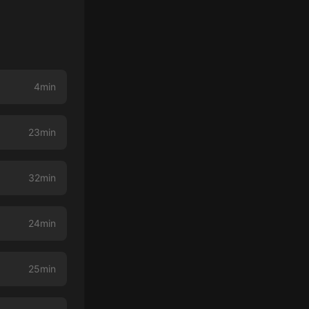
4min
23min
32min
24min
25min