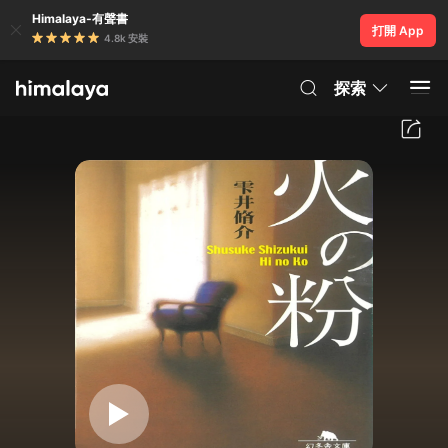
Himalaya-有聲書
打開 App
4.8k 安裝
探索