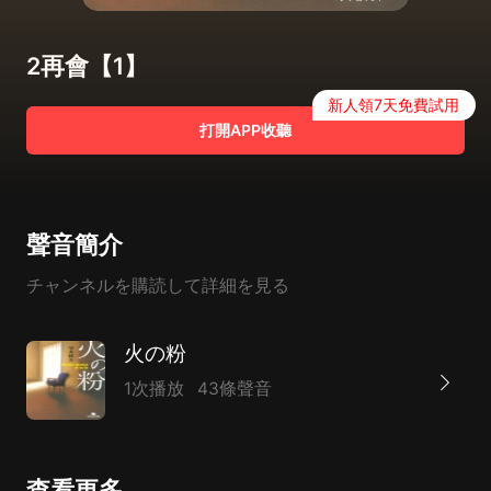
2再會【1】
新人領7天免費試用
打開APP收聽
聲音簡介
チャンネルを購読して詳細を見る
火の粉
1次播放
43條聲音
查看更多