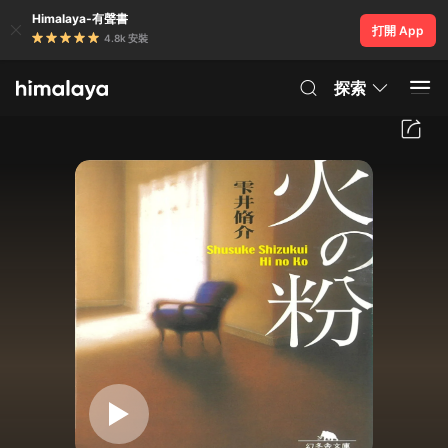
Himalaya-有聲書
打開 App
4.8k 安裝
探索