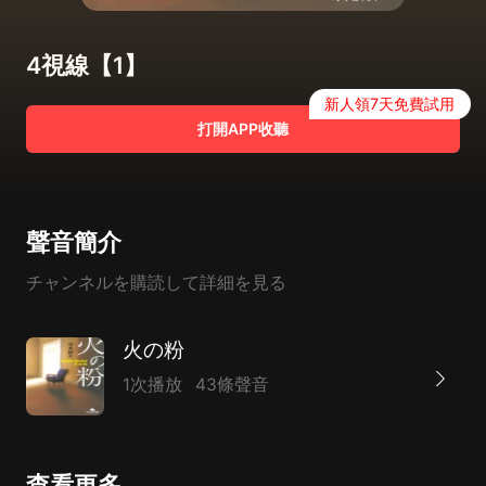
4視線【1】
新人領7天免費試用
打開APP收聽
聲音簡介
チャンネルを購読して詳細を見る
火の粉
1次播放
43條聲音
查看更多