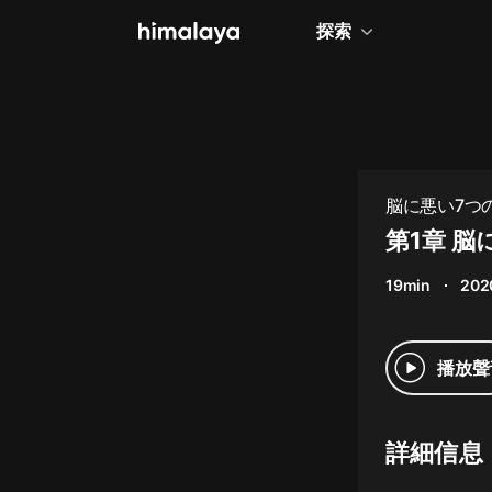
探索
全部
小說
個人成長
脳に悪い7つ
相聲評書
第1章 脳
兒童
19min
202
歷史
情感治愈
播放聲
健康養生
商業財經
詳細信息
廣播劇