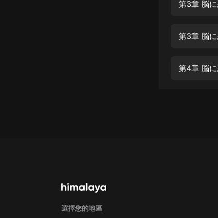
經典名著
第3章 脳
人物傳記
第3章 脳
電影
生活
第4章 脳
英語
日語
課程
少兒教育
二次元
教育培訓
IT科技
汽車
選擇您的地區