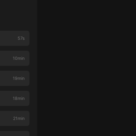
57s
10min
19min
18min
21min