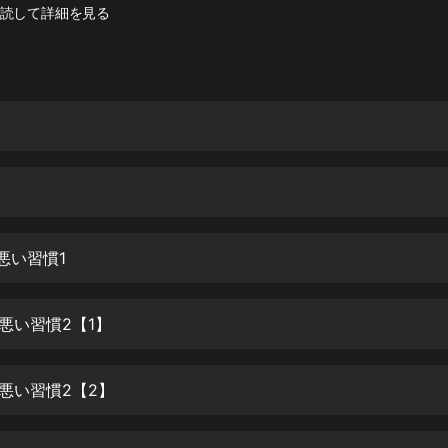
灰姑娘音樂
読して詳細を見る
郭德綱於謙相聲全集
德雲社郭德綱相聲VIP
安全警長啦咘啦哆·假期篇|新篇章加
更|寶寶巴士故事
寶寶巴士
凡人修仙傳|楊洋主演影視原著|薑廣
濤配音多播版本
光合積木
悪い習慣1
摸金天師【第一季】（紫襟演播）
に悪い習慣2【1】
有聲的紫襟
無敵六皇子|爆笑穿越|無敵流皇子|安
に悪い習慣2【2】
燃領銜有聲小說
安燃