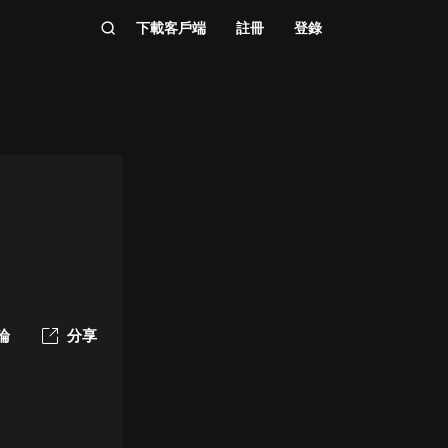
下載客戶端
註冊
登錄
論
分享