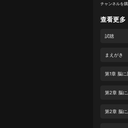
チャンネルを購
懸疑
查看更多
科幻
好書精講
試聴
外語
耽美
まえがき
認知思維
第1章 脳に
人文
音樂
第2章 脳
粵語
頭條
第2章 脳
娛樂