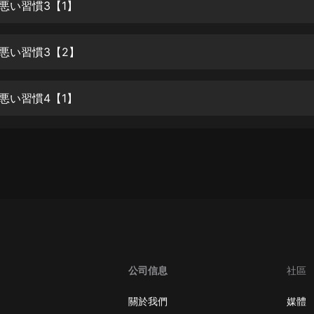
生命科學篇1-2·猴子警長科學探案記|
に悪い習慣3【1】
寶寶巴士科普
寶寶巴士
に悪い習慣3【2】
【新民間劇場】我的老千江湖｜ 有聲
的紫襟｜ 魔幻千手
有聲的紫襟
に悪い習慣4【1】
《夜色鋼琴曲》
夜色鋼琴曲趙海洋
太荒吞天訣丨熱血玄幻丨紫襟領銜有
聲劇
有聲的紫襟
嫡女貴嫁 | 一刀蘇蘇團隊制作 | 古言
宮鬥重生爽文 多人有聲劇
一刀蘇蘇
公司信息
社區
中國大案紀實 | 每日一驚案！真實案
件恐怖刑偵尚文
關於我們
媒體
大舌頭尚文