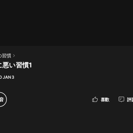
最佳女婿｜都市異能多人有聲劇｜一
種侃侃｜有聲小說
一種侃侃
米小圈上學記:一二三年級 | 暢銷出版
の習慣
物
に悪い習慣1
米小圈
0 JAN 3
破壞者聯盟篇1-4季·猴子警長科學探
案記|寶寶巴士
寶寶巴士
音
喜歡
評
大奉打更人丨頭陀淵領銜多人有聲
劇|暢聽全集|王鶴棣、田曦薇主演影
視劇原著|賣報小郎君
頭陀淵講故事
總有這樣的歌只想一個人聽