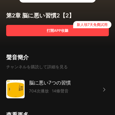
第2章 脳に悪い習慣2【2】
新人領7天免費試用
打開APP收聽
聲音簡介
チャンネルを購読して詳細を見る
脳に悪い7つの習慣
704次播放
14條聲音
查看更多