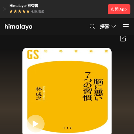
Himalaya-有聲書
打開 App
4.8k 安裝
探索