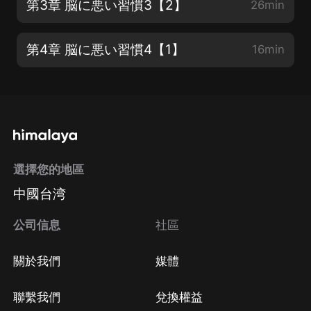
第3章 脳に悪い習慣3【2】
26min
第4章 脳に悪い習慣4【1】
16min
選擇您的地區
中國台湾
公司信息
社區
關於我們
媒體
聯繫我們
兌換權益