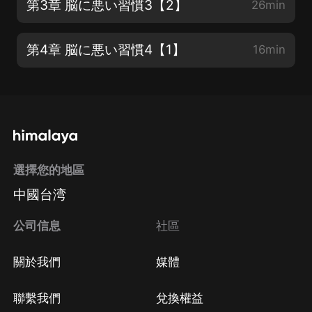
第3章 脳に悪い習慣3【2】
26min
第4章 脳に悪い習慣4【1】
16min
選擇您的地區
中國台湾
公司信息
社區
關於我們
媒體
聯繫我們
兌換權益