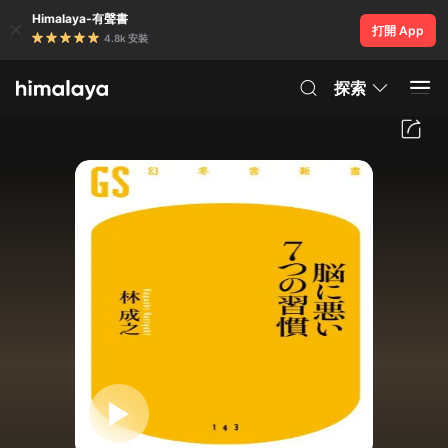
Himalaya-有聲書
打開 App
4.8k 安裝
探索