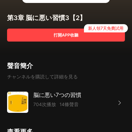
第3章 脳に悪い習慣3【2】
新人領7天免費試用
打開APP收聽
聲音簡介
チャンネルを購読して詳細を見る
脳に悪い7つの習慣
704次播放
14條聲音
查看更多