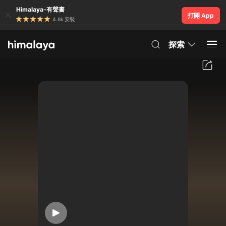
Himalaya-有聲書
打開 App
4.8k 安裝
探索