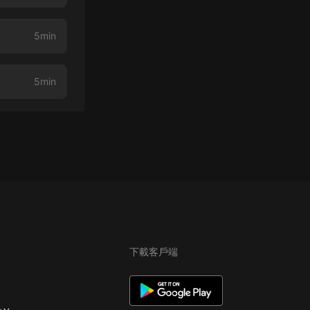
5min
5min
下載客戶端