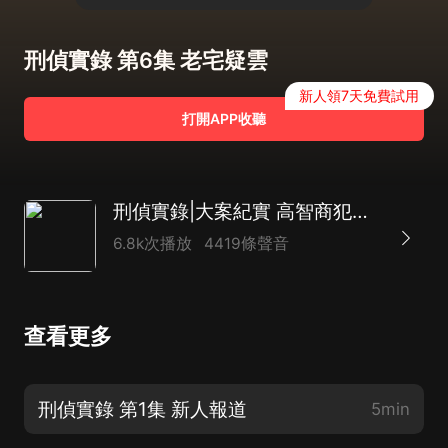
刑偵實錄 第6集 老宅疑雲
新人領7天免費試用
打開APP收聽
刑偵實錄|大案紀實 高智商犯罪 呂鵬同款
6.8k次播放
4419條聲音
查看更多
刑偵實錄 第1集 新人報道
5min