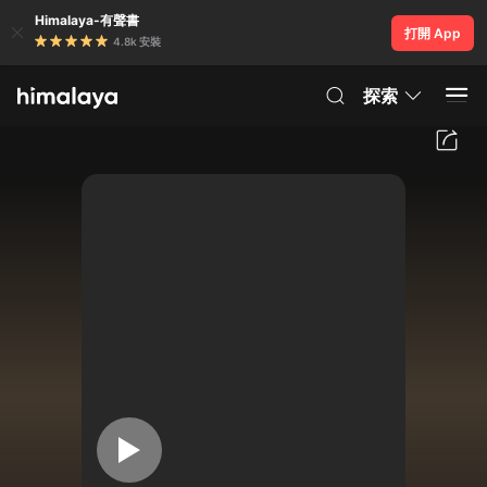
Himalaya-有聲書
打開 App
4.8k 安裝
探索