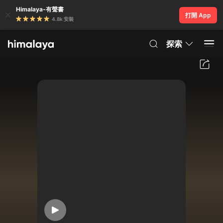
Himalaya-有聲書
打開 App
4.8k 安裝
探索