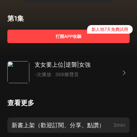
第1集
新人領7天免費試用
打開APP收聽
支女要上位|逆襲|女強
-次播放
368條聲音
查看更多
新書上架（歡迎訂閱、分享、點讚）
3min