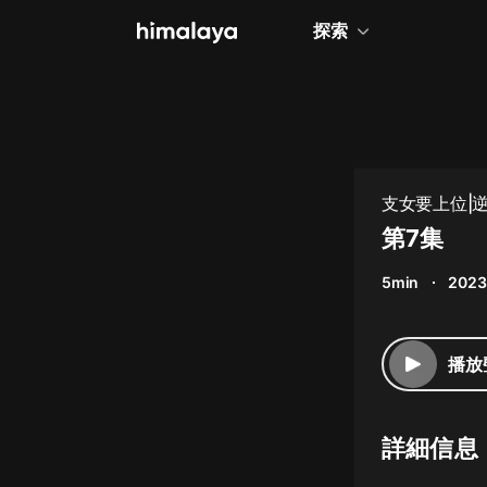
探索
全部
小說
個人成長
支女要上位|逆
相聲評書
第7集
兒童
5min
2023
歷史
情感治愈
播放
健康養生
商業財經
詳細信息
廣播劇