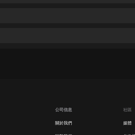
生命科學篇1-2·猴子警長科學探案記|
寶寶巴士科普
寶寶巴士
【新民間劇場】我的老千江湖｜ 有聲
的紫襟｜ 魔幻千手
有聲的紫襟
《夜色鋼琴曲》
夜色鋼琴曲趙海洋
太荒吞天訣丨熱血玄幻丨紫襟領銜有
聲劇
有聲的紫襟
嫡女貴嫁 | 一刀蘇蘇團隊制作 | 古言
宮鬥重生爽文 多人有聲劇
公司信息
社區
一刀蘇蘇
中國大案紀實 | 每日一驚案！真實案
關於我們
媒體
件恐怖刑偵尚文
大舌頭尚文