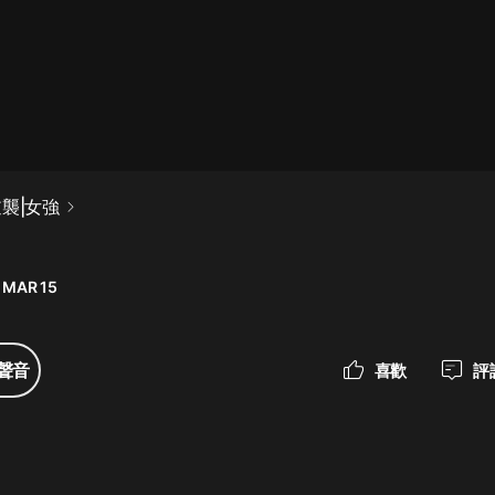
最佳女婿｜都市異能多人有聲劇｜一
種侃侃｜有聲小說
一種侃侃
米小圈上學記:一二三年級 | 暢銷出版
襲|女強
物
米小圈
 MAR 15
破壞者聯盟篇1-4季·猴子警長科學探
案記|寶寶巴士
寶寶巴士
聲音
喜歡
評
大奉打更人丨頭陀淵領銜多人有聲
劇|暢聽全集|王鶴棣、田曦薇主演影
視劇原著|賣報小郎君
頭陀淵講故事
總有這樣的歌只想一個人聽