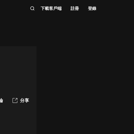
下載客戶端
註冊
登錄
論
分享