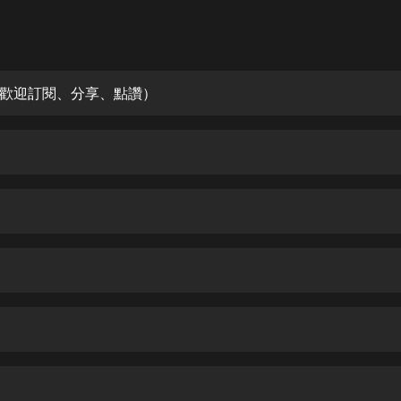
灰姑娘音樂
郭德綱於謙相聲全集
德雲社郭德綱相聲VIP
歡迎訂閱、分享、點讚）
安全警長啦咘啦哆·假期篇|新篇章加
更|寶寶巴士故事
寶寶巴士
凡人修仙傳|楊洋主演影視原著|薑廣
濤配音多播版本
光合積木
摸金天師【第一季】（紫襟演播）
有聲的紫襟
無敵六皇子|爆笑穿越|無敵流皇子|安
燃領銜有聲小說
安燃