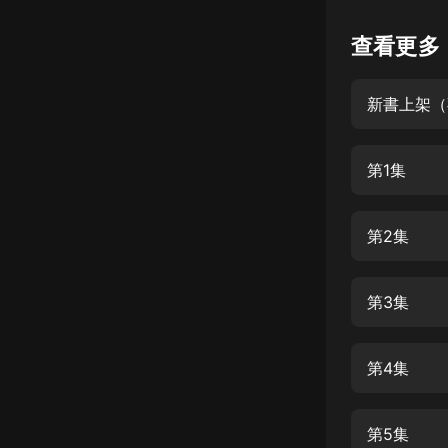
懸疑
查看更多
科幻
新書上架（
好書精講
外語
第1集
耽美
認知思維
第2集
人文
音樂
第3集
粵語
第4集
頭條
娛樂
第5集