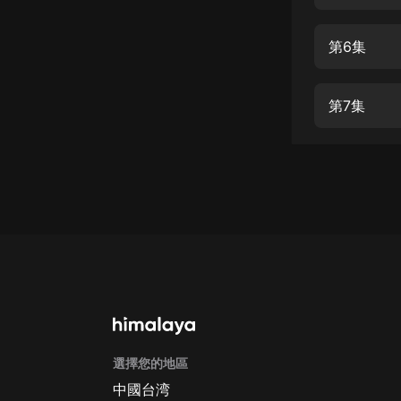
經典名著
人物傳記
第6集
電影
生活
第7集
英語
日語
課程
少兒教育
二次元
教育培訓
IT科技
選擇您的地區
汽車
中國台湾