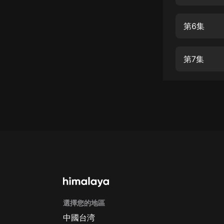
經典名著
人物傳記
第6集
電影
生活
第7集
英語
日語
課程
少兒教育
二次元
教育培訓
IT科技
選擇您的地區
汽車
中國台湾