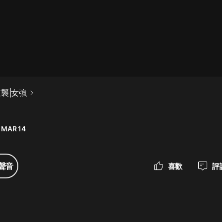
最佳女婿｜都市異能多人有聲劇｜一
種侃侃｜有聲小說
一種侃侃
米小圈上學記:一二三年級 | 暢銷出版
襲|女強
物
米小圈
 MAR 14
破壞者聯盟篇1-4季·猴子警長科學探
案記|寶寶巴士
寶寶巴士
聲音
喜歡
評
大奉打更人丨頭陀淵領銜多人有聲
劇|暢聽全集|王鶴棣、田曦薇主演影
視劇原著|賣報小郎君
頭陀淵講故事
總有這樣的歌只想一個人聽