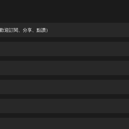
灰姑娘音樂
郭德綱於謙相聲全集
德雲社郭德綱相聲VIP
歡迎訂閱、分享、點讚）
安全警長啦咘啦哆·假期篇|新篇章加
更|寶寶巴士故事
寶寶巴士
凡人修仙傳|楊洋主演影視原著|薑廣
濤配音多播版本
光合積木
摸金天師【第一季】（紫襟演播）
有聲的紫襟
無敵六皇子|爆笑穿越|無敵流皇子|安
燃領銜有聲小說
安燃