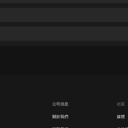
生命科學篇1-2·猴子警長科學探案記|
寶寶巴士科普
寶寶巴士
【新民間劇場】我的老千江湖｜ 有聲
的紫襟｜ 魔幻千手
有聲的紫襟
《夜色鋼琴曲》
夜色鋼琴曲趙海洋
太荒吞天訣丨熱血玄幻丨紫襟領銜有
聲劇
有聲的紫襟
嫡女貴嫁 | 一刀蘇蘇團隊制作 | 古言
宮鬥重生爽文 多人有聲劇
公司信息
社區
一刀蘇蘇
中國大案紀實 | 每日一驚案！真實案
關於我們
媒體
件恐怖刑偵尚文
大舌頭尚文