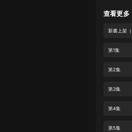
懸疑
查看更多
科幻
新書上架（
好書精講
外語
第1集
耽美
認知思維
第2集
人文
音樂
第3集
粵語
第4集
頭條
娛樂
第5集