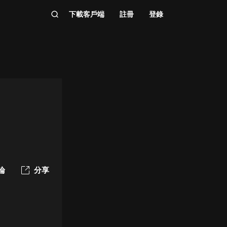
下載客戶端
註冊
登錄
論
分享