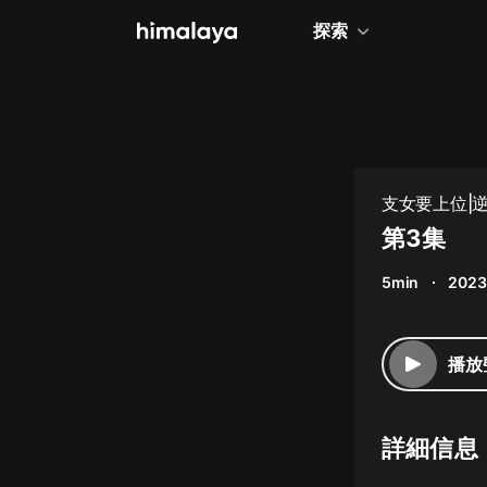
探索
全部
小說
個人成長
支女要上位|逆
相聲評書
第3集
兒童
5min
2023
歷史
情感治愈
播放
健康養生
商業財經
詳細信息
廣播劇