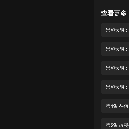
懸疑
查看更多
科幻
崇禎大明：
好書精講
外語
崇禎大明：
耽美
認知思維
崇禎大明：
人文
音樂
崇禎大明：
粵語
第4集 往
頭條
娛樂
第5集 改