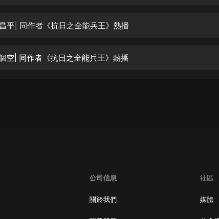
生命科學篇1-2·猴子警長科學探案記|
寶寶巴士科普
寶寶巴士
襲昌平| 同作者《抗日之全能兵王》熱播
【新民間劇場】我的老千江湖｜ 有聲
的紫襟｜ 魔幻千手
了個空| 同作者《抗日之全能兵王》熱播
有聲的紫襟
《夜色鋼琴曲》
夜色鋼琴曲趙海洋
太荒吞天訣丨熱血玄幻丨紫襟領銜有
聲劇
有聲的紫襟
嫡女貴嫁 | 一刀蘇蘇團隊制作 | 古言
宮鬥重生爽文 多人有聲劇
公司信息
社區
一刀蘇蘇
中國大案紀實 | 每日一驚案！真實案
關於我們
媒體
件恐怖刑偵尚文
大舌頭尚文