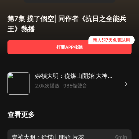
第7集 撲了個空| 同作者《抗日之全能兵
王》熱播
新人領7天免費試用
打開APP收聽
崇禎大明：從煤山開始|大神作品|軍事歷史|VIP
2.0k次播放
985條聲音
查看更多
崇禎大明：從煤山開始 片花
6min