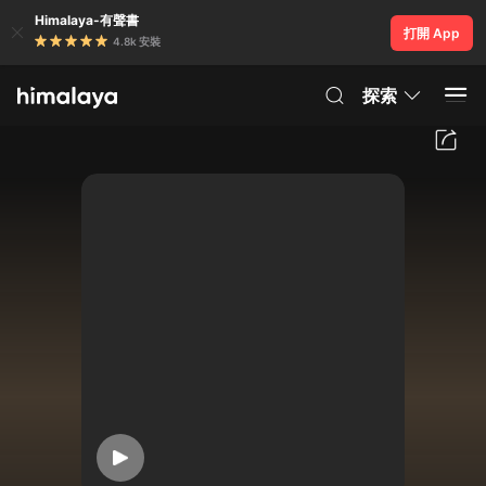
Himalaya-有聲書
打開 App
4.8k 安裝
探索