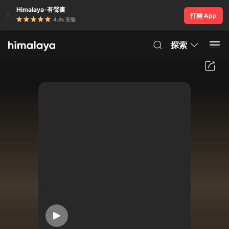
Himalaya-有聲書
打開 App
4.8k 安裝
探索