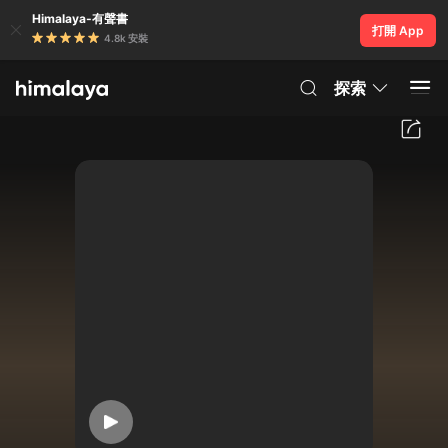
Himalaya-有聲書
打開 App
4.8k 安裝
探索