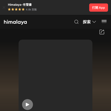
Himalaya-有聲書
打開 App
4.8k 安裝
探索