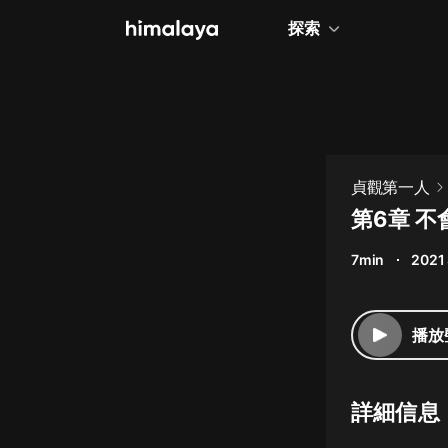
探索
全部
小說
個人成長
貞觀第一人
相聲評書
第6章 不
兒童
7min
2021 
歷史
情感治愈
播放
健康養生
商業財經
詳細信息
廣播劇