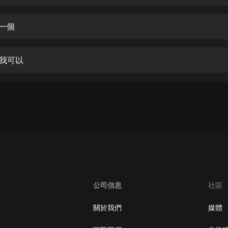
生命科學篇1-2·猴子警長科學探案記|
寶寶巴士科普
寶寶巴士
你一個
【新民間劇場】我的老千江湖｜ 有聲
的紫襟｜ 魔幻千手
實我可以
有聲的紫襟
《夜色鋼琴曲》
夜色鋼琴曲趙海洋
太荒吞天訣丨熱血玄幻丨紫襟領銜有
聲劇
有聲的紫襟
嫡女貴嫁 | 一刀蘇蘇團隊制作 | 古言
宮鬥重生爽文 多人有聲劇
公司信息
社區
一刀蘇蘇
中國大案紀實 | 每日一驚案！真實案
關於我們
媒體
件恐怖刑偵尚文
大舌頭尚文