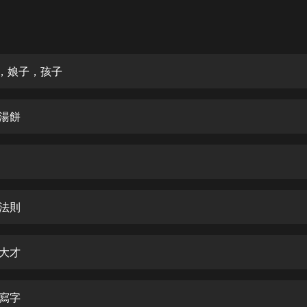
灰姑娘音樂
郭德綱於謙相聲全集
德雲社郭德綱相聲VIP
生，娘子，孩子
安全警長啦咘啦哆·假期篇|新篇章加
更|寶寶巴士故事
碗湯餅
寶寶巴士
凡人修仙傳|楊洋主演影視原著|薑廣
濤配音多播版本
光合積木
算法則
摸金天師【第一季】（紫襟演播）
有聲的紫襟
衫大才
無敵六皇子|爆笑穿越|無敵流皇子|安
燃領銜有聲小說
安燃
會寫字