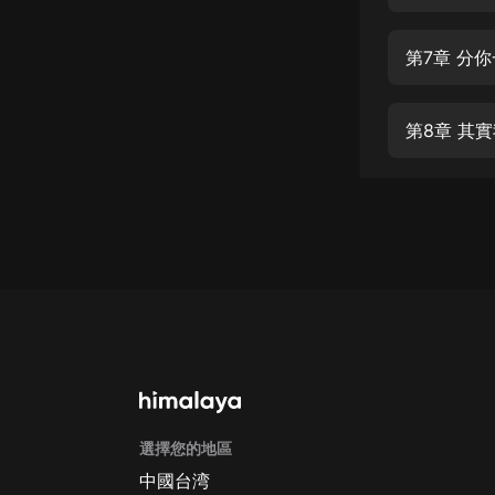
經典名著
人物傳記
第7章 分
電影
生活
第8章 其
英語
日語
課程
少兒教育
二次元
教育培訓
IT科技
選擇您的地區
汽車
中國台湾