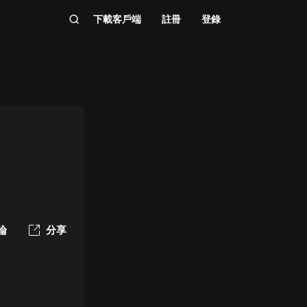
下載客戶端
註冊
登錄
論
分享