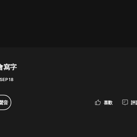
最佳女婿｜都市異能多人有聲劇｜一
種侃侃｜有聲小說
一種侃侃
米小圈上學記:一二三年級 | 暢銷出版
物
會寫字
米小圈
SEP 18
破壞者聯盟篇1-4季·猴子警長科學探
案記|寶寶巴士
寶寶巴士
聲音
喜歡
評
大奉打更人丨頭陀淵領銜多人有聲
劇|暢聽全集|王鶴棣、田曦薇主演影
視劇原著|賣報小郎君
頭陀淵講故事
總有這樣的歌只想一個人聽