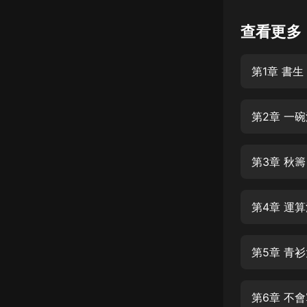
懸疑
查看更多
科幻
第1章 書
好書精講
外語
第2章 一
耽美
認知思維
第3章 秋籌
人文
音樂
第4章 運
粵語
第5章 青
頭條
娛樂
第6章 不