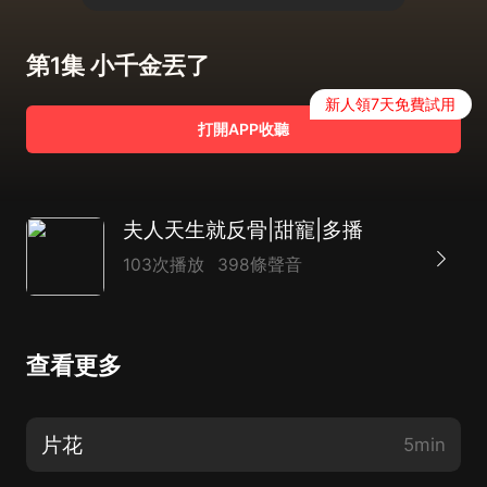
第1集 小千金丟了
新人領7天免費試用
打開APP收聽
夫人天生就反骨|甜寵|多播
103次播放
398條聲音
查看更多
片花
5min