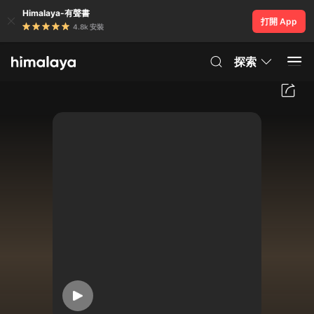
Himalaya-有聲書
打開 App
4.8k 安裝
探索