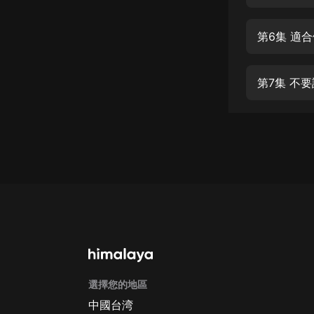
經典名著
人物傳記
第6集 適
電影
生活
第7集 不
英語
日語
課程
少兒教育
二次元
教育培訓
IT科技
選擇您的地區
汽車
中國台湾