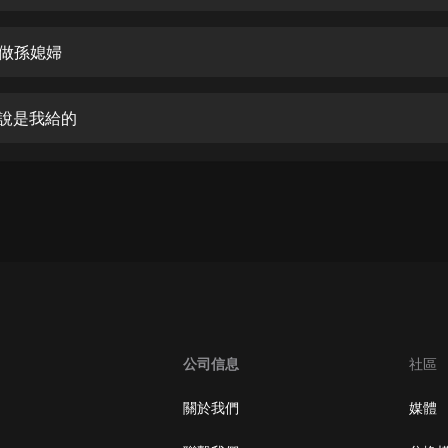
生命科學篇1-2·猴子警長科學探案記|
寶寶巴士科普
寶寶巴士
合做孫媳婦
【新民間劇場】我的老千江湖｜ 有聲
的紫襟｜ 魔幻千手
要說是我給的
有聲的紫襟
《夜色鋼琴曲》
夜色鋼琴曲趙海洋
太荒吞天訣丨熱血玄幻丨紫襟領銜有
聲劇
有聲的紫襟
嫡女貴嫁 | 一刀蘇蘇團隊制作 | 古言
宮鬥重生爽文 多人有聲劇
公司信息
社區
一刀蘇蘇
中國大案紀實 | 每日一驚案！真實案
關於我們
媒體
件恐怖刑偵尚文
大舌頭尚文