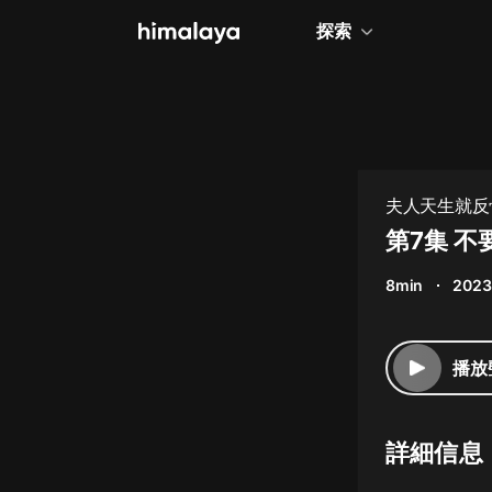
探索
全部
小說
個人成長
夫人天生就反
相聲評書
第7集 
兒童
8min
2023
歷史
情感治愈
播放
健康養生
商業財經
詳細信息
廣播劇