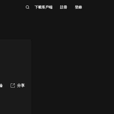
下載客戶端
註冊
登錄
論
分享