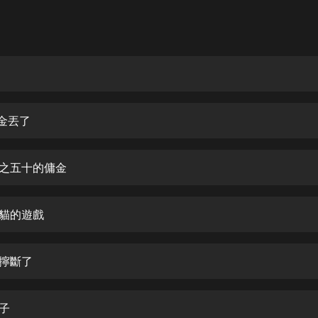
灰姑娘音樂
郭德綱於謙相聲全集
德雲社郭德綱相聲VIP
安全警長啦咘啦哆·假期篇|新篇章加
更|寶寶巴士故事
千金丟了
寶寶巴士
凡人修仙傳|楊洋主演影視原著|薑廣
濤配音多播版本
分之五十的傭金
光合積木
貓貓的遊戲
摸金天師【第一季】（紫襟演播）
有聲的紫襟
膊擰斷了
無敵六皇子|爆笑穿越|無敵流皇子|安
燃領銜有聲小說
安燃
腰子