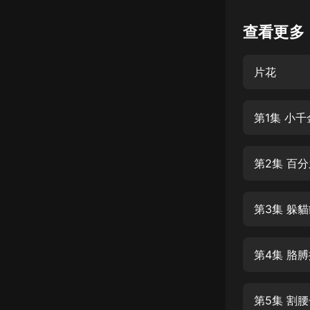
懸疑
查看更多
科幻
片花
好書精講
外語
第1集 小
耽美
認知思維
第2集 百
人文
音樂
第3集 躲
粵語
第4集 胳
頭條
娛樂
第5集 割