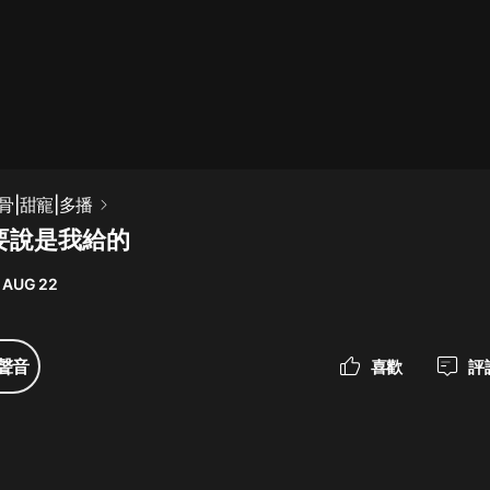
最佳女婿｜都市異能多人有聲劇｜一
種侃侃｜有聲小說
一種侃侃
米小圈上學記:一二三年級 | 暢銷出版
骨|甜寵|多播
物
不要說是我給的
米小圈
 AUG 22
破壞者聯盟篇1-4季·猴子警長科學探
案記|寶寶巴士
寶寶巴士
聲音
喜歡
評
大奉打更人丨頭陀淵領銜多人有聲
劇|暢聽全集|王鶴棣、田曦薇主演影
視劇原著|賣報小郎君
頭陀淵講故事
總有這樣的歌只想一個人聽