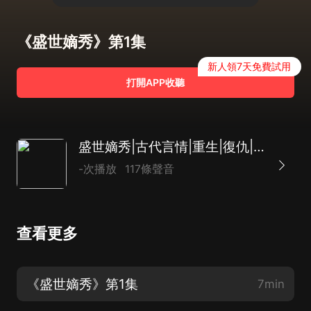
《盛世嫡秀》第1集
新人領7天免費試用
打開APP收聽
盛世嫡秀|古代言情|重生|復仇|爽文|AI多播
-次播放
117條聲音
查看更多
《盛世嫡秀》第1集
7min