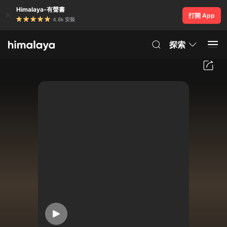
Himalaya-有聲書
打開 App
4.8k 安裝
探索