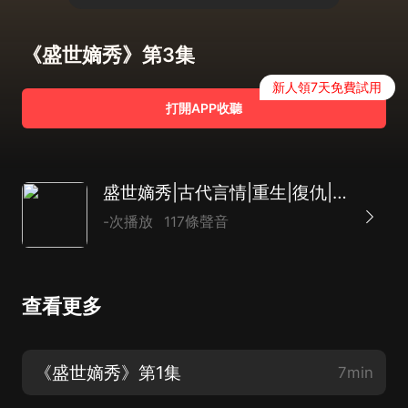
《盛世嫡秀》第3集
新人領7天免費試用
打開APP收聽
盛世嫡秀|古代言情|重生|復仇|爽文|AI多播
-次播放
117條聲音
查看更多
《盛世嫡秀》第1集
7min