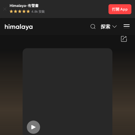
Himalaya-有聲書
打開 App
4.8k 安裝
探索