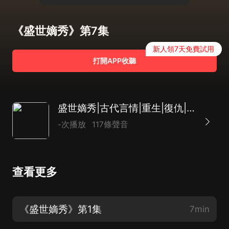
《盛世嫡秀》第7集
新人領7天免費試用
打開APP收聽
盛世嫡秀|古代言情|重生|復仇|爽文|AI多播
-次播放
117條聲音
查看更多
《盛世嫡秀》第1集
7min