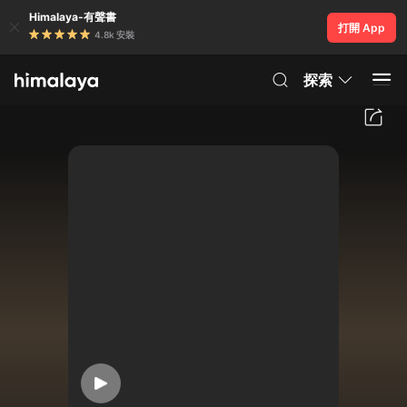
Himalaya-有聲書
打開 App
4.8k 安裝
探索