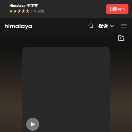
Himalaya-有聲書
打開 App
4.8k 安裝
探索