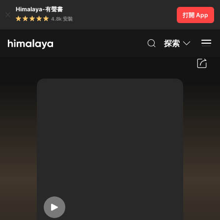
Himalaya-有聲書
打開 App
4.8k 安裝
探索