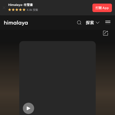
Himalaya-有聲書
打開 App
4.8k 安裝
探索