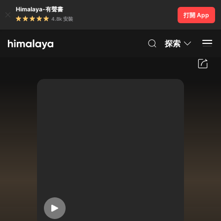
Himalaya-有聲書
打開 App
4.8k 安裝
探索