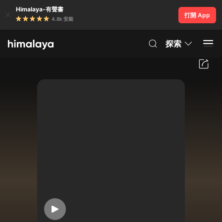
Himalaya-有聲書
打開 App
4.8k 安裝
探索