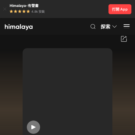
Himalaya-有聲書
打開 App
4.8k 安裝
探索