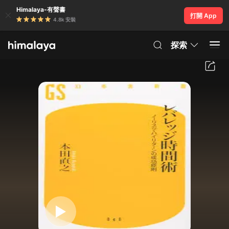
Himalaya-有聲書
打開 App
4.8k 安裝
探索