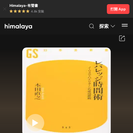
Himalaya-有聲書
打開 App
4.8k 安裝
探索