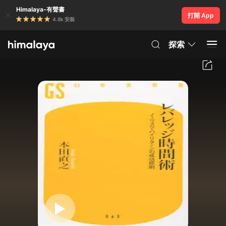
Himalaya-有聲書
打開 App
4.8k 安裝
探索