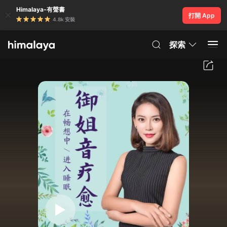
Himalaya-有聲書
打開 App
4.8k 安裝
探索