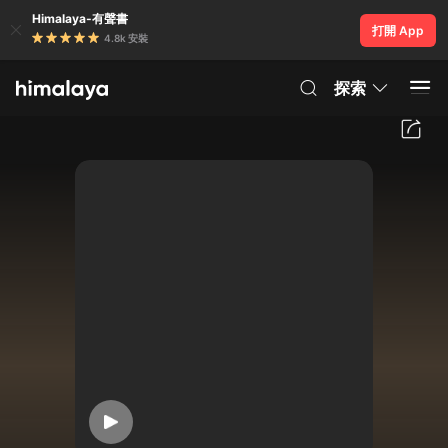
Himalaya-有聲書
打開 App
4.8k 安裝
探索