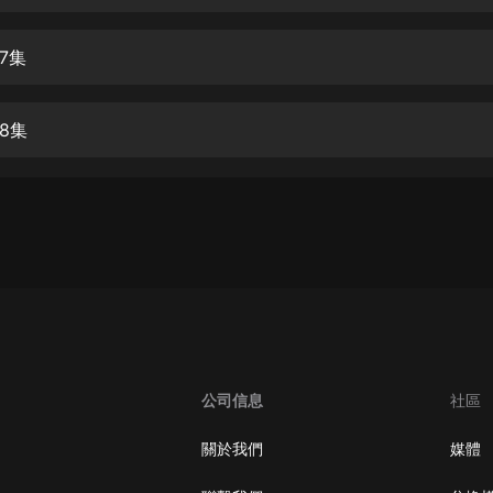
生命科學篇1-2·猴子警長科學探案記|
寶寶巴士科普
寶寶巴士
7集
【新民間劇場】我的老千江湖｜ 有聲
的紫襟｜ 魔幻千手
8集
有聲的紫襟
《夜色鋼琴曲》
夜色鋼琴曲趙海洋
太荒吞天訣丨熱血玄幻丨紫襟領銜有
聲劇
有聲的紫襟
嫡女貴嫁 | 一刀蘇蘇團隊制作 | 古言
宮鬥重生爽文 多人有聲劇
公司信息
社區
一刀蘇蘇
中國大案紀實 | 每日一驚案！真實案
關於我們
媒體
件恐怖刑偵尚文
大舌頭尚文