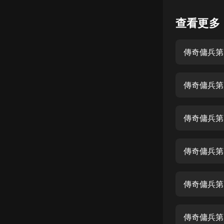
懸疑
查看更多
科幻
傳奇傭兵第
好書精講
外語
傳奇傭兵第
耽美
認知思維
傳奇傭兵第
人文
音樂
傳奇傭兵第
粵語
傳奇傭兵第
頭條
娛樂
傳奇傭兵第