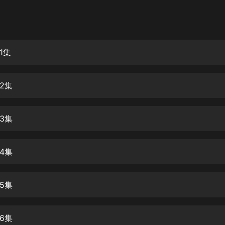
灰姑娘音樂
郭德綱於謙相聲全集
德雲社郭德綱相聲VIP
1集
安全警長啦咘啦哆·假期篇|新篇章加
更|寶寶巴士故事
2集
寶寶巴士
凡人修仙傳|楊洋主演影視原著|薑廣
濤配音多播版本
3集
光合積木
4集
摸金天師【第一季】（紫襟演播）
有聲的紫襟
5集
無敵六皇子|爆笑穿越|無敵流皇子|安
燃領銜有聲小說
安燃
6集