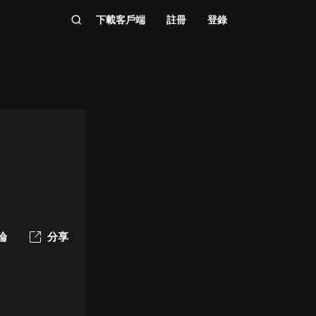
下載客戶端
註冊
登錄
論
分享