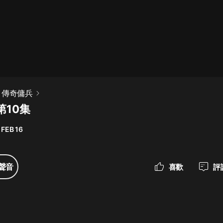
最佳女婿｜都市異能多人有聲劇｜一
種侃侃｜有聲小說
一種侃侃
米小圈上學記:一二三年級 | 暢銷出版
】傳奇傭兵
物
第10集
米小圈
 FEB 16
破壞者聯盟篇1-4季·猴子警長科學探
案記|寶寶巴士
寶寶巴士
聲音
喜歡
評
大奉打更人丨頭陀淵領銜多人有聲
劇|暢聽全集|王鶴棣、田曦薇主演影
視劇原著|賣報小郎君
頭陀淵講故事
總有這樣的歌只想一個人聽