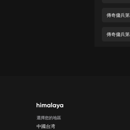
經典名著
人物傳記
傳奇傭兵第
電影
生活
傳奇傭兵第
英語
日語
課程
少兒教育
二次元
教育培訓
IT科技
選擇您的地區
汽車
中國台湾