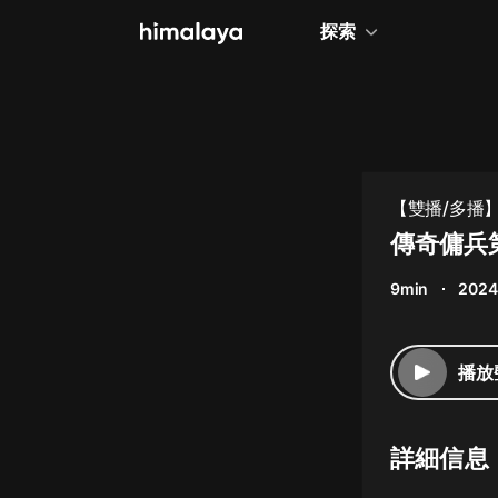
探索
全部
小說
個人成長
【雙播/多播
相聲評書
傳奇傭兵
兒童
9min
2024
歷史
情感治愈
播放
健康養生
商業財經
詳細信息
廣播劇