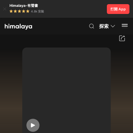
Himalaya-有聲書
打開 App
4.8k 安裝
探索