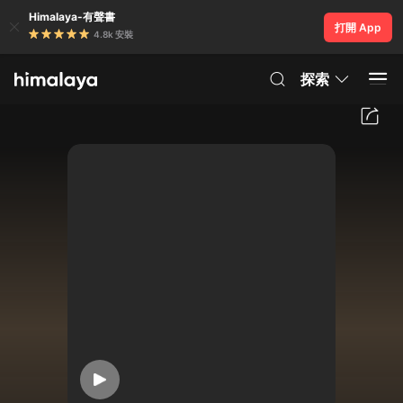
Himalaya-有聲書
打開 App
4.8k 安裝
探索