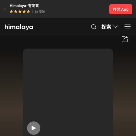
Himalaya-有聲書
打開 App
4.8k 安裝
探索