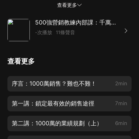
展的黃金時刻。 這門課程，就希望能夠幫助你，讓1000
查看更多
萬的銷售任務成功落地。無論你是老板、銷售負責人、財
務人員、一般員工、投資人……都非常有必要去培養自己
500強營銷教練內部課：千萬銷售實戰秘訣
「解構」和「處理」龐大任務的能力。通過十講的音頻內
-次播放
11條聲音
容，相信我的這些經驗可以助你更加成功。 《一千萬銷
售黃金落地法》這門課程包括：目標規劃、任務拆解、銷
售途徑、獎金計算等十講。除了介紹銷售知識，我也會結
查看更多
合多年的經驗，和你分享大量的的實戰技巧。我們會談
到：「怎樣拓展新的業務線」、「怎樣設定銷售的目
標」、「團隊如何運作、管理」、「談判受阻時該如何突
序言：1000萬銷售？難也不難！
2min
破」等等的內容。 這一切都旨在幫助你，坦然地來面對
1000萬業績的目標，並且將它實現。 在過去20多年里，
第一講：鎖定最有效的銷售途徑
7min
我在世界500強企業積累了大量銷售實戰經驗，走到哪里
都...
第二講：1000萬的業績規劃（上）
6min