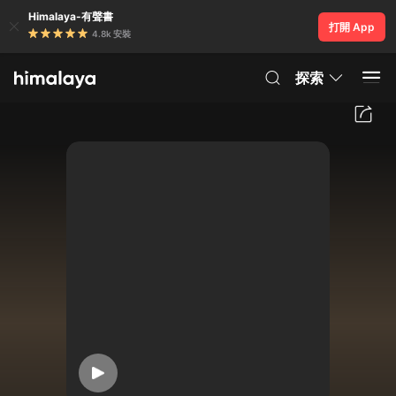
Himalaya-有聲書
打開 App
4.8k 安裝
探索