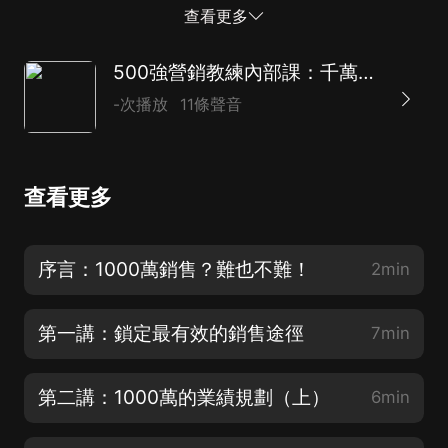
題的答案，然后，我們就可以開始進入實戰了，這些技巧
查看更多
分享給大家： 1、大單抓半法： 如果過去曾經完成250萬
的單子，那麼今年，可以先規劃完成兩單250萬的生意。
500強營銷教練內部課：千萬銷售實戰秘訣
這樣可以確保可以完成1000萬業績的一半目標。如果過
-次播放
11條聲音
去只有完成150萬的單子，那就在今年規劃150萬的單子
三單。 其實就是不停的做除法，1000萬簡單的拆分是兩
單500萬。因此可以50個10萬訂單的客戶，來完成500
查看更多
萬，即一半的業績。大指針分成小指針，任務就容易很
多。 2、1/4轉化率： 見4個有效客戶，拿下一個訂單，
轉化率為25%。所以，如果我們要拿下3個150萬的單
序言：1000萬銷售？難也不難！
2min
子，至少要接觸12個有效客戶。轉化率的計算就是：成交
客戶數/拜訪客戶數。建議大家把這個轉化率定在25%。
第一講：鎖定最有效的銷售途徑
7min
1/4的成績屬不錯的業務團隊；1/3的成績屬高端銷...
第二講：1000萬的業績規劃（上）
6min