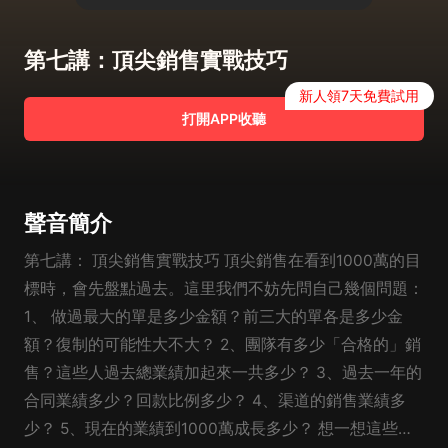
第七講：頂尖銷售實戰技巧
新人領7天免費試用
打開APP收聽
聲音簡介
第七講： 頂尖銷售實戰技巧 頂尖銷售在看到1000萬的目
標時，會先盤點過去。這里我們不妨先問自己幾個問題：
1、 做過最大的單是多少金額？前三大的單各是多少金
額？復制的可能性大不大？ 2、團隊有多少「合格的」銷
售？這些人過去總業績加起來一共多少？ 3、過去一年的
合同業績多少？回款比例多少？ 4、渠道的銷售業績多
少？ 5、現在的業績到1000萬成長多少？ 想一想這些問