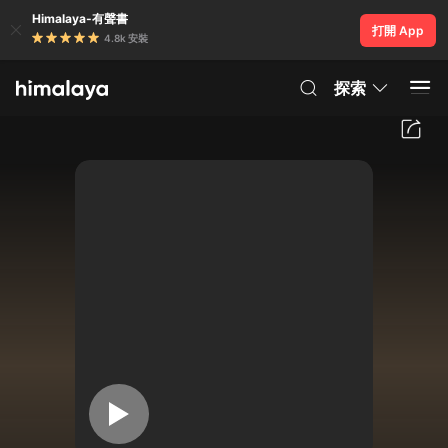
Himalaya-有聲書
打開 App
4.8k 安裝
探索