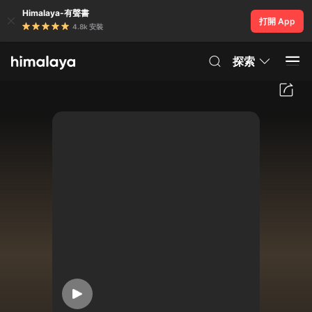
Himalaya-有聲書
打開 App
4.8k 安裝
探索