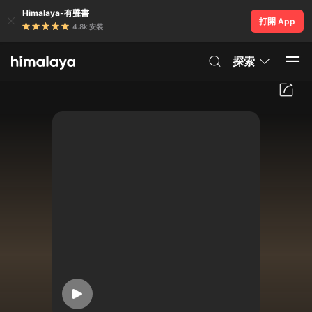
Himalaya-有聲書
打開 App
4.8k 安裝
探索