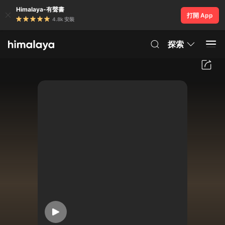
Himalaya-有聲書
打開 App
4.8k 安裝
探索