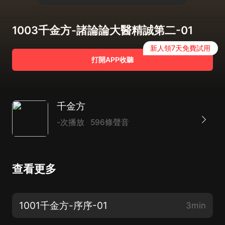
1003千金方-諸論論大醫精誠第二-01
新人領7天免費試用
打開APP收聽
千金方
-次播放
596條聲音
查看更多
1001千金方-序序-01
3min